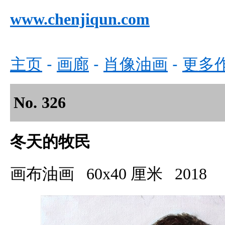
www.
chenjiqun.com
主页
-
画
廊
-
肖像油画
-
更多
No.
326
冬天的
牧民
画布油画
60x40 厘米 2018