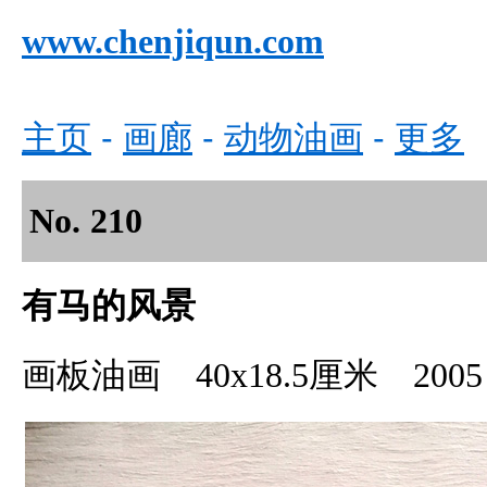
www.chenjiqun.com
主页
-
画廊
-
动物油画
-
更多
No.
210
有马的风景
画板油画 40x18.5厘米 2005